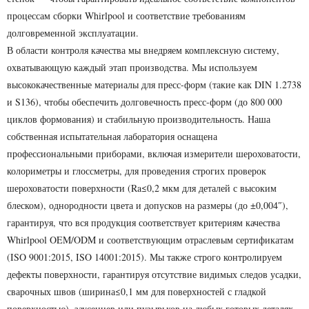
процессам сборки Whirlpool и соответствие требованиям
долговременной эксплуатации.
В области контроля качества мы внедряем комплексную систему,
охватывающую каждый этап производства. Мы используем
высококачественные материалы для пресс-форм (такие как DIN 1.2738
и S136), чтобы обеспечить долговечность пресс-форм (до 800 000
циклов формования) и стабильную производительность. Наша
собственная испытательная лаборатория оснащена
профессиональными приборами, включая измерители шероховатости,
колориметры и глоссметры, для проведения строгих проверок
шероховатости поверхности (Ra≤0,2 мкм для деталей с высоким
блеском), однородности цвета и допусков на размеры (до ±0,004″),
гарантируя, что вся продукция соответствует критериям качества
Whirlpool OEM/ODM и соответствующим отраслевым сертификатам
(ISO 9001:2015, ISO 14001:2015). Мы также строго контролируем
дефекты поверхности, гарантируя отсутствие видимых следов усадки,
сварочных швов (ширина≤0,1 мм для поверхностей с гладкой
поверхностью), заусенцев или пузырьков на любых готовых деталях.