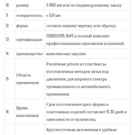
10
размер
5-1000 мм или по индивидуальному заказу
11
толерантность
± 0,01 мм
12
форма
согласно вашему чертежу или образцу.
ISO9001:2015, RoHS и полный комплект
13
сертификация
профессиональных протоколов испытаний.
14
преимущество
комплексные закупки
Различные детали из пластмассы,
изготовленные методом литья под
Область
15
давлением, для широкого спектра
применения
промышленного и автомобильного
применения.
Срок изготовления пресс-формы и
Время
16
пластиковых изделий составляет 15-30 дней в
выполнения
зависимости от количества.
Круглосуточная, мгновенная и удобная