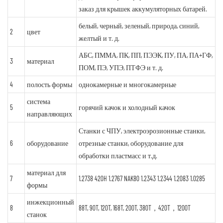
заказ для крышек аккумуляторных батарей.
белый, черный, зеленый, природа, синий,
2
цвет
желтый и т. д.
АБС, ПММА, ПК, ПП, ПЭЭК, ПУ, ПА, ПА+ГФ,
3
материал
ПОМ, ПЭ, УПЭ, ПТФЭ и т. д.
4
полость формы
однокамерные и многокамерные
система
5
горячий качок и холодный качок
направляющих
Станки с ЧПУ, электроэрозионные станки,
6
оборудование
отрезные станки, оборудование для
обработки пластмасс и т.д.
материал для
7
1.2738 420H 1.2767 NAK80 1.2343 1.2344 1.2083 1.0285
формы
инжекционный
8
88T, 90T, 120T, 168T, 200T, 380T，420T，1200T
станок