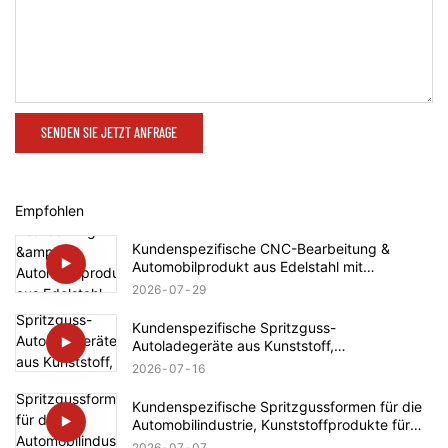
SENDEN SIE JETZT ANFRAGE
Empfohlen
Kundenspezifische CNC-Bearbeitung &
Automobilprodukt aus Edelstahl mit
Gewindespindel für Rolls-Royce
2026
07
29
Kundenspezifische Spritzguss-
Autoladegeräte aus Kunststoff,
Automobilteileherstellung für Tesla
2026
07
16
Kundenspezifische Spritzgussformen für die
Automobilindustrie, Kunststoffprodukte für
BMW
2026
07
07