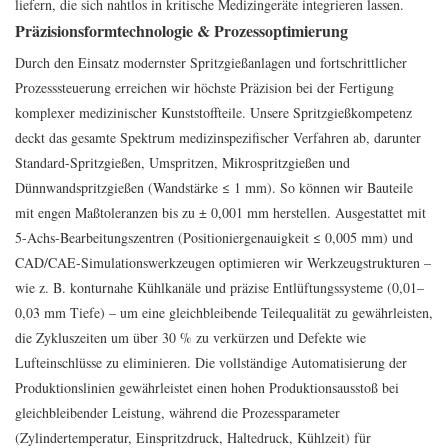
liefern, die sich nahtlos in kritische Medizingeräte integrieren lassen.
Präzisionsformtechnologie & Prozessoptimierung
Durch den Einsatz modernster Spritzgießanlagen und fortschrittlicher
Prozesssteuerung erreichen wir höchste Präzision bei der Fertigung
komplexer medizinischer Kunststoffteile. Unsere Spritzgießkompetenz
deckt das gesamte Spektrum medizinspezifischer Verfahren ab, darunter
Standard-Spritzgießen, Umspritzen, Mikrospritzgießen und
Dünnwandspritzgießen (Wandstärke ≤ 1 mm). So können wir Bauteile
mit engen Maßtoleranzen bis zu ± 0,001 mm herstellen. Ausgestattet mit
5-Achs-Bearbeitungszentren (Positioniergenauigkeit ≤ 0,005 mm) und
CAD/CAE-Simulationswerkzeugen optimieren wir Werkzeugstrukturen –
wie z. B. konturnahe Kühlkanäle und präzise Entlüftungssysteme (0,01–
0,03 mm Tiefe) – um eine gleichbleibende Teilequalität zu gewährleisten,
die Zykluszeiten um über 30 % zu verkürzen und Defekte wie
Lufteinschlüsse zu eliminieren. Die vollständige Automatisierung der
Produktionslinien gewährleistet einen hohen Produktionsausstoß bei
gleichbleibender Leistung, während die Prozessparameter
(Zylindertemperatur, Einspritzdruck, Haltedruck, Kühlzeit) für