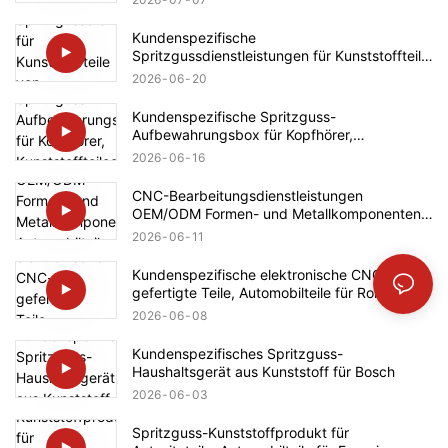
Kundenspezifische
Spritzgussdienstleistungen für Kunststoffteile
von Haushaltsgeräten (Bosch)
2026
06
20
Kundenspezifische Spritzguss-
Aufbewahrungsbox für Kopfhörer,
Kunststoffteileentwicklung, Automobilteile für
2026
06
16
Ford
CNC-Bearbeitungsdienstleistungen
OEM/ODM Formen- und Metallkomponenten
Automobilteile für Mercedes-Benz
2026
06
11
Kundenspezifische elektronische CNC-
gefertigte Teile, Automobilteile für Rolls-
Royce
2026
06
08
Kundenspezifisches Spritzguss-
Haushaltsgerät aus Kunststoff für Bosch
2026
06
03
Spritzguss-Kunststoffprodukt für