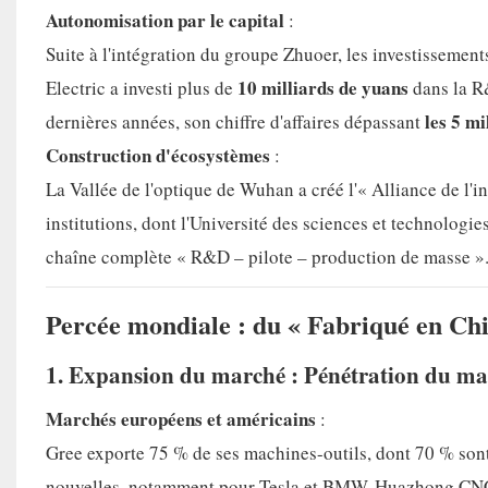
Autonomisation par le capital
:
Suite à l'intégration du groupe Zhuoer, les investisse
10 milliards de yuans
Electric a investi plus de
dans la R
les 5 mi
dernières années, son chiffre d'affaires dépassant
Construction d'écosystèmes
:
La Vallée de l'optique de Wuhan a créé l'« Alliance de l'i
institutions, dont l'Université des sciences et technolog
chaîne complète « R&D – pilote – production de masse »
Percée mondiale : du « Fabriqué en Chin
1. Expansion du marché : Pénétration du m
Marchés européens et américains
:
Gree exporte 75 % de ses machines-outils, dont 70 % sont 
nouvelles, notamment pour Tesla et BMW. Huazhong CNC 