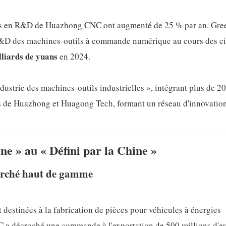
ments en R&D de Huazhong CNC ont augmenté de 25 % par an. Gre
&D des machines-outils à commande numérique au cours des c
lliards de yuans
en 2024.
ndustrie des machines-outils industrielles », intégrant plus de 2
ies de Huazhong et Huagong Tech, formant un réseau d'innovatio
.
e » au « Défini par la Chine »
arché haut de gamme
destinées à la fabrication de pièces pour véhicules à énergies
a décroché une commande à l'exportation de 500 millions d'e