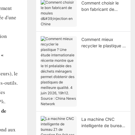
Comment choisir le
lement
bon fabricant de
moules d'injection en
ée d'une
Chine
sion
Comment mieux
recycler le plastique ?
Une étude
 «
internationale récente
montre que le tri
préalable des déchets
eurs), le
ménagers permet
s-outils.
d’obtenir des
plastiques de
des
meilleure qualité. 4
 %.
juin 2026, 19h12.
Source : China News
 de
Network
La machine CNC
intelligente de bureau
pond aux
Z1 de Creation Era fait