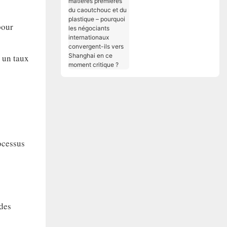
caoutchouc et du
plastique – pourquoi
pour
les négociants
internationaux
convergent-ils vers
 un taux
Shanghai en ce
moment critique ?
ocessus
des