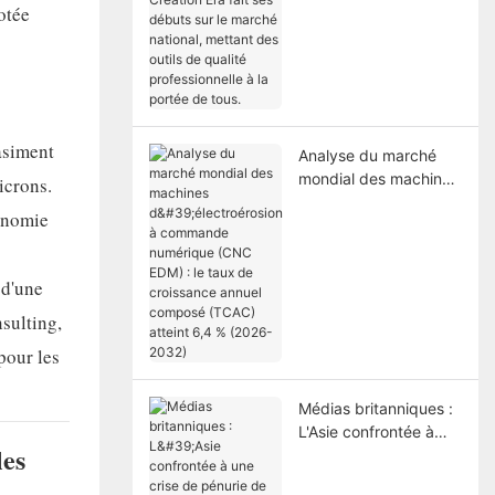
otée
ses débuts sur le
marché national,
mettant des outils de
qualité professionnelle
à la portée de tous.
uasiment
Analyse du marché
mondial des machines
icrons.
d'électroérosion à
tonomie
commande numérique
(CNC EDM) : le taux
de croissance annuel
 d'une
composé (TCAC)
atteint 6,4 % (2026-
sulting,
2032)
pour les
Médias britanniques :
L'Asie confrontée à
les
une crise de pénurie
de plastique