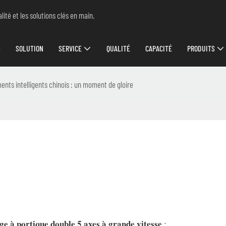
ité et les solutions clés en main.
S
SOLUTION
SERVICE
QUALITÉ
CAPACITÉ
PRODUITS
nts intelligents chinois : un moment de gloire
ge à portique double 5 axes à grande vitesse
: