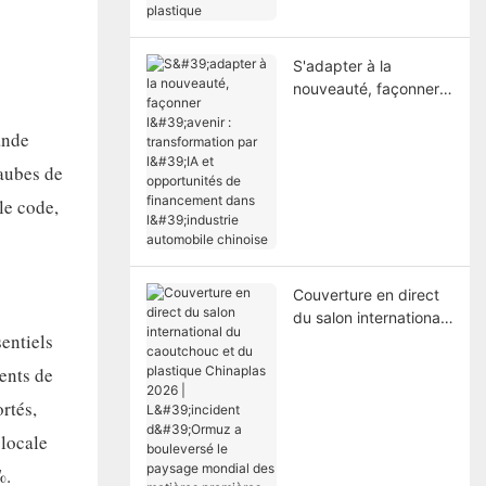
S'adapter à la
nouveauté, façonner
l'avenir :
transformation par l'IA
ande
et opportunités de
'aubes de
financement dans
l'industrie automobile
le code,
chinoise
Couverture en direct
du salon international
sentiels
du caoutchouc et du
plastique Chinaplas
ents de
2026 | L'incident
rtés,
d'Ormuz a bouleversé
le paysage mondial
 locale
des matières
%.
premières du