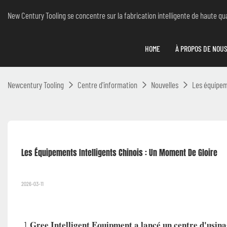
New Century Tooling se concentre sur la fabrication intelligente de haute qual
HOME
À PROPOS DE NOU
Newcentury Tooling
Centre d'information
Nouvelles
Les équipeme
Les Équipements Intelligents Chinois : Un Moment De Gloire
2026-03-11
Gree Intelligent Equipment a lancé un centre d'usina