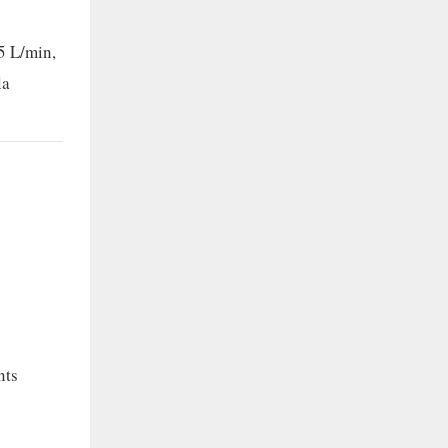
5 L/min,
la
nts