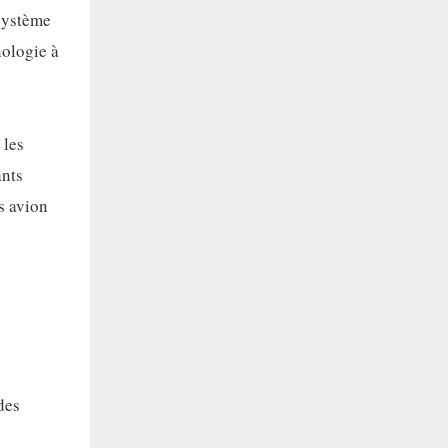
système
nologie à
 les
ants
s avion
des