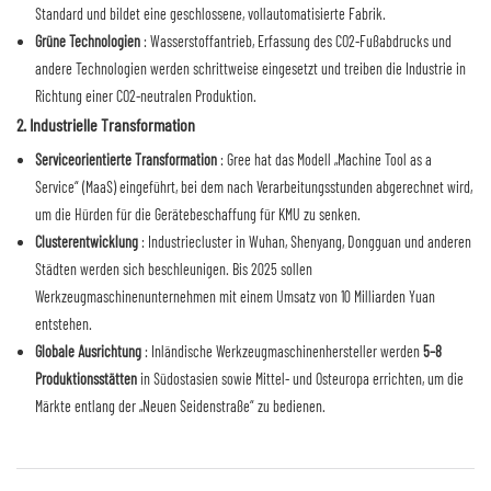
Standard und bildet eine geschlossene, vollautomatisierte Fabrik.
Grüne Technologien
: Wasserstoffantrieb, Erfassung des CO2-Fußabdrucks und
andere Technologien werden schrittweise eingesetzt und treiben die Industrie in
Richtung einer CO2-neutralen Produktion.
2. Industrielle Transformation
Serviceorientierte Transformation
: Gree hat das Modell „Machine Tool as a
Service“ (MaaS) eingeführt, bei dem nach Verarbeitungsstunden abgerechnet wird,
um die Hürden für die Gerätebeschaffung für KMU zu senken.
Clusterentwicklung
: Industriecluster in Wuhan, Shenyang, Dongguan und anderen
Städten werden sich beschleunigen. Bis 2025 sollen
Werkzeugmaschinenunternehmen mit einem Umsatz von 10 Milliarden Yuan
entstehen.
Globale Ausrichtung
: Inländische Werkzeugmaschinenhersteller werden
5–8
Produktionsstätten
in Südostasien sowie Mittel- und Osteuropa errichten, um die
Märkte entlang der „Neuen Seidenstraße“ zu bedienen.