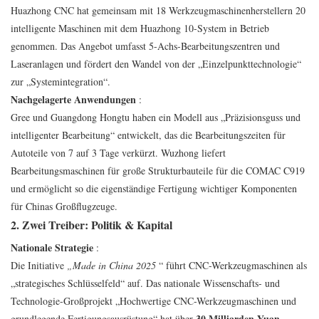
Huazhong CNC hat gemeinsam mit 18 Werkzeugmaschinenherstellern 20
intelligente Maschinen mit dem Huazhong 10-System in Betrieb
genommen. Das Angebot umfasst 5-Achs-Bearbeitungszentren und
Laseranlagen und fördert den Wandel von der „Einzelpunkttechnologie“
zur „Systemintegration“.
Nachgelagerte Anwendungen
:
Gree und Guangdong Hongtu haben ein Modell aus „Präzisionsguss und
intelligenter Bearbeitung“ entwickelt, das die Bearbeitungszeiten für
Autoteile von 7 auf 3 Tage verkürzt. Wuzhong liefert
Bearbeitungsmaschinen für große Strukturbauteile für die COMAC C919
und ermöglicht so die eigenständige Fertigung wichtiger Komponenten
für Chinas Großflugzeuge.
2. Zwei Treiber: Politik & Kapital
Nationale Strategie
:
Die Initiative
„Made in China 2025
“ führt CNC-Werkzeugmaschinen als
„strategisches Schlüsselfeld“ auf. Das nationale Wissenschafts- und
Technologie-Großprojekt „Hochwertige CNC-Werkzeugmaschinen und
30 Milliarden Yuan
grundlegende Fertigungsausrüstung“ hat über