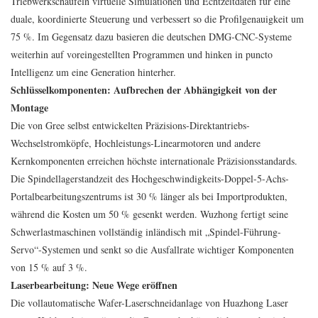
Triebwerkschaufeln virtuelle Simulationen und Echtzeitdaten für eine
duale, koordinierte Steuerung und verbessert so die Profilgenauigkeit um
75 %. Im Gegensatz dazu basieren die deutschen DMG-CNC-Systeme
weiterhin auf voreingestellten Programmen und hinken in puncto
Intelligenz um eine Generation hinterher.
Schlüsselkomponenten: Aufbrechen der Abhängigkeit von der
Montage
Die von Gree selbst entwickelten Präzisions-Direktantriebs-
Wechselstromköpfe, Hochleistungs-Linearmotoren und andere
Kernkomponenten erreichen höchste internationale Präzisionsstandards.
Die Spindellagerstandzeit des Hochgeschwindigkeits-Doppel-5-Achs-
Portalbearbeitungszentrums ist 30 % länger als bei Importprodukten,
während die Kosten um 50 % gesenkt werden. Wuzhong fertigt seine
Schwerlastmaschinen vollständig inländisch mit „Spindel-Führung-
Servo“-Systemen und senkt so die Ausfallrate wichtiger Komponenten
von 15 % auf 3 %.
Laserbearbeitung: Neue Wege eröffnen
Die vollautomatische Wafer-Laserschneidanlage von Huazhong Laser