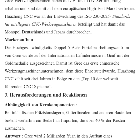
Gree-Werkzeugmaschinen haben die CE- und TÜV-Zertifizierung
erhalten und sind damit auf dem europäischen High-End-Markt vertreten.
Huazhong CNC war an der Entwicklung des ISO 230-2025-
Standards
für intelligente CNC-Werkzeugmaschinen
beteiligt und hat damit das
Monopol Deutschlands und Japans durchbrochen.
Markenaufbau
:
Das Hochgeschwindigkeits-Doppel-5-Achs-Portalbearbeitungszentrum
von Gree wurde auf der Internationalen Erfindermesse in Genf mit der
Goldmedaille ausgezeichnet. Damit ist Gree das erste chinesische
Werkzeugmaschinenunternehmen, dem diese Ehre zuteilwurde. Huazhong
CNC zählt seit drei Jahren in Folge zu den „Top 10 der weltweit
führenden CNC-Systeme“.
3. Herausforderungen und Reaktionen
Abhängigkeit von Kernkomponenten
:
Bei inländischen Präzisionslagern, Gitterlinealen und anderen Bauteilen
besteht weiterhin ein Bedarf an Importen, die über 40 % der Kosten
ausmachen.
Antwort
: Gree wird 2 Milliarden Yuan in den Aufbau eines