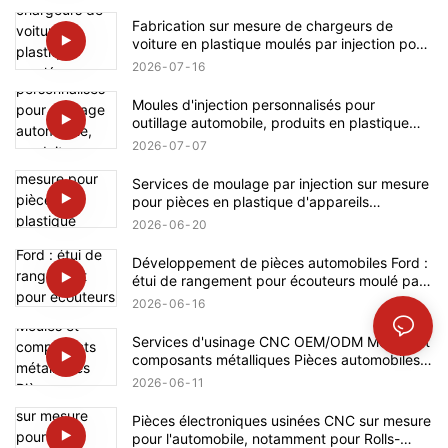
Fabrication sur mesure de chargeurs de
voiture en plastique moulés par injection pour
Tesla
2026
07
16
Moules d'injection personnalisés pour
outillage automobile, produits en plastique
pour BMW
2026
07
07
Services de moulage par injection sur mesure
pour pièces en plastique d'appareils
électroménagers Bosch
2026
06
20
Développement de pièces automobiles Ford :
étui de rangement pour écouteurs moulé par
injection sur mesure en plastique
2026
06
16
Services d'usinage CNC OEM/ODM Moules et
composants métalliques Pièces automobiles
pour Mercedes-Benz
2026
06
11
Pièces électroniques usinées CNC sur mesure
pour l'automobile, notamment pour Rolls-