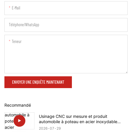
E-Mail
Téléphone/WhatsApp
Teneur
ENVOYER UNE ENQUÊTE MAINTENANT
Recommandé
Usinage CNC sur mesure et produit
automobile à poteau en acier inoxydable
avec arbre à vis pour Rolls-Royce
2026
07
29