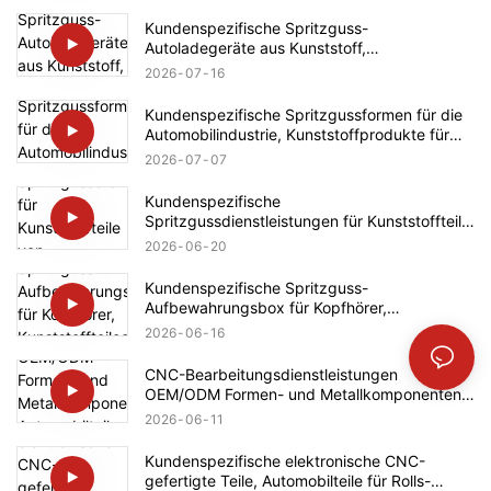
Kundenspezifische Spritzguss-
Autoladegeräte aus Kunststoff,
Automobilteileherstellung für Tesla
2026
07
16
Kundenspezifische Spritzgussformen für die
Automobilindustrie, Kunststoffprodukte für
BMW
2026
07
07
Kundenspezifische
Spritzgussdienstleistungen für Kunststoffteile
von Haushaltsgeräten (Bosch)
2026
06
20
Kundenspezifische Spritzguss-
Aufbewahrungsbox für Kopfhörer,
Kunststoffteileentwicklung, Automobilteile für
2026
06
16
Ford
CNC-Bearbeitungsdienstleistungen
OEM/ODM Formen- und Metallkomponenten
Automobilteile für Mercedes-Benz
2026
06
11
Kundenspezifische elektronische CNC-
gefertigte Teile, Automobilteile für Rolls-