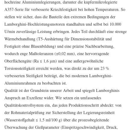
hochreine Aluminiumlegierungen, darunter die kupfermikrolegierte
A357-Serie für verbesserte Kriechfestigkeit bei hohen Temperaturen. So
stellen wir sicher, dass die Bauteile den extremen Bedingungen der
Lamborghini-Hochleistungsmotoren standhalten und selbst bei 10.000
U/min zuverlässige Leistung erbringen. Jedes Teil durchläuft eine strenge
Wärmebehandlung (T5-Aushärtung für Dimensionsstabilität und
Festigkeit ohne Blasenbildung) und eine präzise Nachbearbeitung,
wodurch enge Maßtoleranzen (±0,02 mm), eine hervorragende
Oberflächengüte (Ra ≤ 1,6 μm) und eine außergewöhnliche
Torsionssteifigkeit erreicht werden, was direkt zu der um 23 %
verbesserten Steifigkeit beiträgt, die bei modernen Lamborghini-
Aluminiumrahmen zu beobachten ist.
Qualität ist der Grundstein unserer Arbeit und spiegelt Lamborghinis
Anspruch an Exzellenz wider. Wir setzen ein umfassendes
Qualitätskontrollsystem ein, das jeden Produktionsschritt abdeckt: von
der Rohmaterialprüfung zur Sicherstellung der Legierungsreinheit
(Wasserstoffgehalt ≤ 1,5 ml/100 g) über die prozessbegleitende
Überwachung der Gießparameter (Einspritzgeschwindigkeit, Druck,