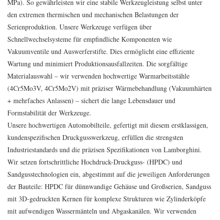
MPa). So gewährleisten wir eine stabile Werkzeugleistung selbst unter
den extremen thermischen und mechanischen Belastungen der
Serienproduktion. Unsere Werkzeuge verfügen über
Schnellwechselsysteme für empfindliche Komponenten wie
Vakuumventile und Auswerferstifte. Dies ermöglicht eine effiziente
Wartung und minimiert Produktionsausfallzeiten. Die sorgfältige
Materialauswahl – wir verwenden hochwertige Warmarbeitsstähle
(4Cr5Mo3V, 4Cr5Mo2V) mit präziser Wärmebehandlung (Vakuumhärten
+ mehrfaches Anlassen) – sichert die lange Lebensdauer und
Formstabilität der Werkzeuge.
Unsere hochwertigen Automobilteile, gefertigt mit diesem erstklassigen,
kundenspezifischen Druckgusswerkzeug, erfüllen die strengsten
Industriestandards und die präzisen Spezifikationen von Lamborghini.
Wir setzen fortschrittliche Hochdruck-Druckguss- (HPDC) und
Sandgusstechnologien ein, abgestimmt auf die jeweiligen Anforderungen
der Bauteile: HPDC für dünnwandige Gehäuse und Großserien, Sandguss
mit 3D-gedruckten Kernen für komplexe Strukturen wie Zylinderköpfe
mit aufwendigen Wassermänteln und Abgaskanälen. Wir verwenden