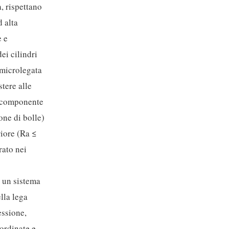
, rispettano
d alta
e e
ei cilindri
 microlegata
tere alle
i componente
one di bolle)
riore (Ra ≤
rato nei
o un sistema
lla lega
essione,
ordinate e