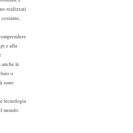
no realizzati
 costante,
r comprendere
pi e alla
e
o anche le
elaio o
tà sono
ve tecnologia
del mondo.