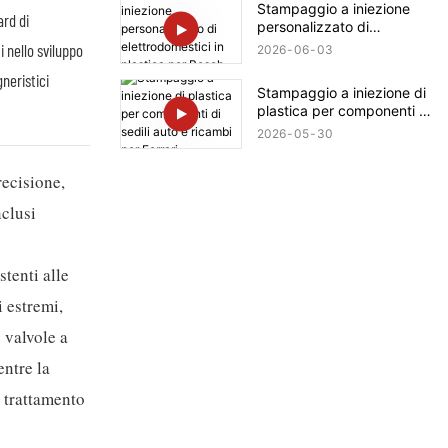
Stampaggio a iniezione
ard di
personalizzato di
elettrodomestici in plastica
i nello sviluppo
2026
06
03
per Bosch
neristici
Stampaggio a iniezione di
plastica per componenti di
sedili auto e ricambi per
2026
05
30
Ferrari.
recisione,
nclusi
tenti alle
 estremi,
 valvole a
ntre la
 trattamento