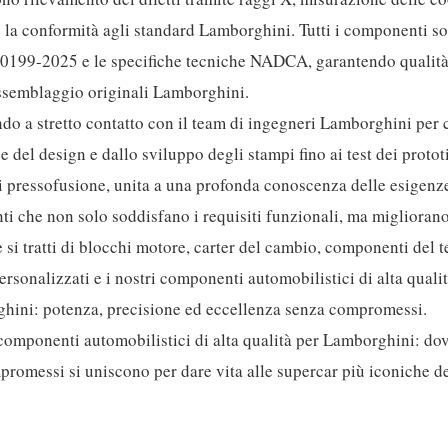
e la conformità agli standard Lamborghini. Tutti i componenti so
A 0199-2025 e le specifiche tecniche NADCA, garantendo qualità
i assemblaggio originali Lamborghini.
do a stretto contatto con il team di ingegneri Lamborghini pe
del design e dallo sviluppo degli stampi fino ai test dei prototi
i pressofusione, unita a una profonda conoscenza delle esigenz
ti che non solo soddisfano i requisiti funzionali, ma miglioran
e si tratti di blocchi motore, carter del cambio, componenti del t
personalizzati e i nostri componenti automobilistici di alta quali
orghini: potenza, precisione ed eccellenza senza compromessi.
i componenti automobilistici di alta qualità per Lamborghini: do
mpromessi si uniscono per dare vita alle supercar più iconiche 