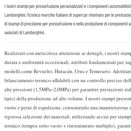
I nostri stampi per pressofusione personalizzati e i componenti automobilistic
Lamborghini, l'iconico marchio italiano di supercar rinomato per le prestazioni 
di stampi di precisione per pressofusione e nella produzione di componenti au
avanzati di Lamborghini.
Realizzati con meticolosa attenzione ai dettagli, i nostri stam
durata e uniformità eccezionali, attributi fondamentali per s
modelli come Revuelto, Huracán, Urus e Temerario. Adottiamo 
bilanciamento termico affidabili con un controllo preciso de
alte pressioni (1,5MPa~2,0MPa) per garantire prestazioni stab
tipici della produzione ad alto volume. I nostri stampi prese
vuoto e perni di espulsione, consentendo una manutenzione e
rigorosa selezione dei materiali, utilizzando acciai per sta
termico (tempra sotto vuoto + rinvenimento multiplo), garantis