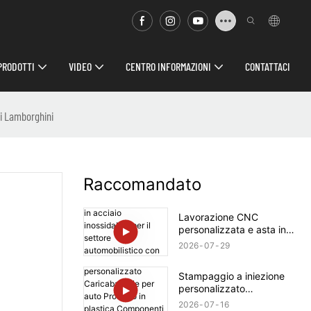
PRODOTTI
VIDEO
CENTRO INFORMAZIONI
CONTATTACI
ci Lamborghini
Raccomandato
Lavorazione CNC
personalizzata e asta in
acciaio inossidabile per il
2026
07
29
settore automobilistico con
albero a vite per Rolls-
Stampaggio a iniezione
Royce
personalizzato
Caricabatterie per auto
2026
07
16