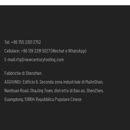
Tel: +86 755 2301 2752
Cellulare: +86 139 2281 5027 (Wechat e WhatsApp)
E-mail:rfq@newcenturytooling.com
Fabbriche di Shenzhen
AGGIUNGI: Edificio 6, Seconda zona industriale di MaAnShan,
NanHuan Road, ShaJing Town, distretto di Bao an, ShenZhen,
Guangdong, 518104 Repubblica Popolare Cinese