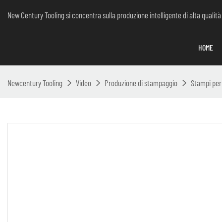
New Century Tooling si concentra sulla produzione intelligente di alta qualità
HOME
Newcentury Tooling
Video
Produzione di stampaggio
Stampi per 