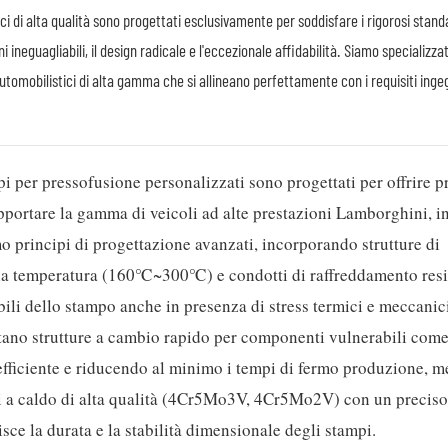
i di alta qualità sono progettati esclusivamente per soddisfare i rigorosi stand
ineguagliabili, il design radicale e l'eccezionale affidabilità. Siamo specializzat
tomobilistici di alta gamma che si allineano perfettamente con i requisiti ingeg
pi per pressofusione personalizzati sono progettati per offrire p
upportare la gamma di veicoli ad alte prestazioni Lamborghini, i
principi di progettazione avanzati, incorporando strutture di
lla temperatura (160℃~300℃) e condotti di raffreddamento resis
ili dello stampo anche in presenza di stress termici e meccanici
ntano strutture a cambio rapido per componenti vulnerabili come
fficiente e riducendo al minimo i tempi di fermo produzione, me
mpi a caldo di alta qualità (4Cr5Mo3V, 4Cr5Mo2V) con un preciso
ce la durata e la stabilità dimensionale degli stampi.