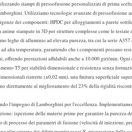
utilizzando stampi di pressofusione personalizzati di prima scelta
 Lamborghini. Utilizziamo tecnologie avanzate di pressofusione a
esigenze dei componenti: HPDC per alloggiamenti a parete sottil
 anime stampate in 3D per strutture complesse come le testate d
iamo leghe di alluminio ad elevata purezza, tra cui la serie A357
 ad alta temperatura, garantendo che i componenti possano resis
i, offrendo prestazioni affidabili anche a 10.000 giri/min. Ogn
amento T5 per stabilità dimensionale e resistenza senza formazi
imensionali ristrette (±0,02 mm), una finitura superficiale supe
ono direttamente al miglioramento del 23% della rigidità riscont
chiando l'impegno di Lamborghini per l'eccellenza. Implementiam
zione: ispezione delle materie prime per garantire la purezza de
 di processo dei parametri di fusione (velocità di iniezione, pr
o rilevamento dei difetti tramite raggi X, misurazione delle co