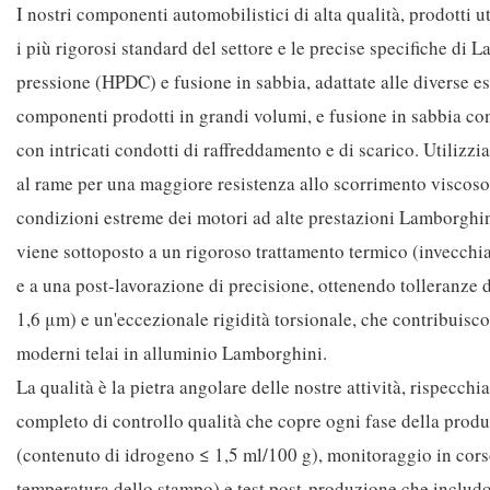
I nostri componenti automobilistici di alta qualità, prodotti 
i più rigorosi standard del settore e le precise specifiche di
pressione (HPDC) e fusione in sabbia, adattate alle diverse 
componenti prodotti in grandi volumi, e fusione in sabbia con
con intricati condotti di raffreddamento e di scarico. Utilizz
al rame per una maggiore resistenza allo scorrimento viscoso
condizioni estreme dei motori ad alte prestazioni Lamborghin
viene sottoposto a un rigoroso trattamento termico (invecchi
e a una post-lavorazione di precisione, ottenendo tolleranze d
1,6 μm) e un'eccezionale rigidità torsionale, che contribuisc
moderni telai in alluminio Lamborghini.
La qualità è la pietra angolare delle nostre attività, rispec
completo di controllo qualità che copre ogni fase della produ
(contenuto di idrogeno ≤ 1,5 ml/100 g), monitoraggio in corso
temperatura dello stampo) e test post-produzione che includon