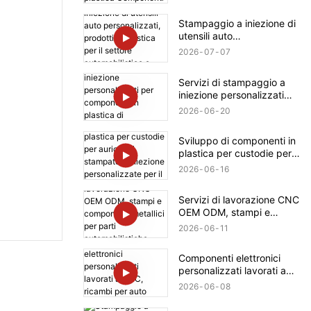
Prodotto in plastica
Componenti automobilistici
Stampaggio a iniezione di
Produzione per Tesla
utensili auto
personalizzati, prodotti in
2026
07
07
plastica per il settore
automobilistico e BMW
Servizi di stampaggio a
iniezione personalizzati
per componenti in plastica
2026
06
20
di elettrodomestici,
prodotto per Bosch
Sviluppo di componenti in
plastica per custodie per
auricolari stampate a
2026
06
16
iniezione personalizzate
per il settore
Servizi di lavorazione CNC
automobilistico Ford
OEM ODM, stampi e
componenti metallici per
2026
06
11
parti automobilistiche
Mercedes-Benz
Componenti elettronici
personalizzati lavorati a
CNC, ricambi per auto
2026
06
08
Rolls-Royce