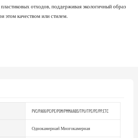
пластиковых отходов, поддерживая экологичный образ
ри этом качеством или стилем.
PVC/PA66/PC/PE/POM/PMMA/ABS/TPU/TPE/PE/PP.ETC
Однокамерная\ Многокамерная