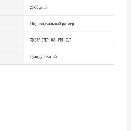
20-35 дней
Индивидуальный размер
3D.STP. STEP . IGS . PRT . X_T
Гуандун, Китай