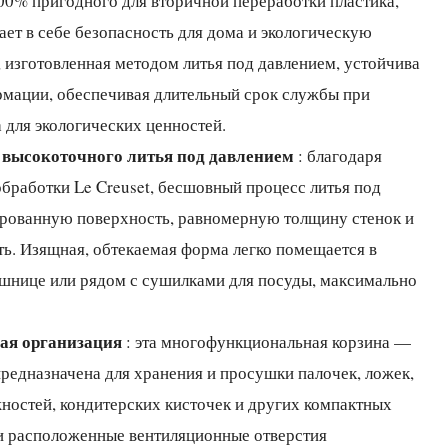
00% пригодного для вторичной переработки пластика,
тает в себе безопасность для дома и экологическую
, изготовленная методом литья под давлением, устойчива
рмации, обеспечивая длительный срок службы при
 для экологических ценностей.
 высокоточного литья под давлением
: благодаря
бработки Le Creuset, бесшовный процесс литья под
ированную поверхность, равномерную толщину стенок и
ь. Изящная, обтекаемая форма легко помещается в
ешнице или рядом с сушилками для посуды, максимально
ая организация
: эта многофункциональная корзина —
предназначена для хранения и просушки палочек, ложек,
ностей, кондитерских кисточек и других компактных
и расположенные вентиляционные отверстия