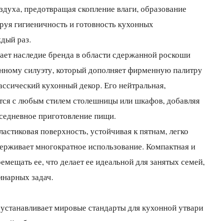
духа, предотвращая скопление влаги, образование
ируя гигиеничность и готовность кухонных
дый раз.
ает наследие бренда в области сдержанной роскоши
нному силуэту, который дополняет фирменную палитру
ассический кухонный декор. Его нейтральная,
ется с любым стилем столешницы или шкафов, добавляя
вседневное приготовление пищи.
ластиковая поверхность, устойчивая к пятнам, легко
ерживает многократное использование. Компактная и
ремещать ее, что делает ее идеальной для занятых семей,
инарных задач.
 устанавливает мировые стандарты для кухонной утвари