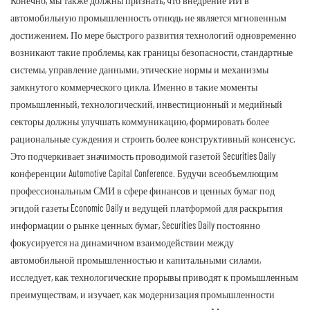
Конечно, мы также должны признать, что внедрение ИИ в
автомобильную промышленность отнюдь не является мгновенным
достижением. По мере быстрого развития технологий одновременно
возникают такие проблемы, как границы безопасности, стандартные
системы, управление данными, этические нормы и механизмы
замкнутого коммерческого цикла. Именно в такие моменты
промышленный, технологический, инвестиционный и медийный
секторы должны улучшать коммуникацию, формировать более
рациональные суждения и строить более конструктивный консенсус.
Это подчеркивает значимость проводимой газетой Securities Daily
конференции Automotive Capital Conference. Будучи всеобъемлющим
профессиональным СМИ в сфере финансов и ценных бумаг под
эгидой газеты Economic Daily и ведущей платформой для раскрытия
информации о рынке ценных бумаг, Securities Daily постоянно
фокусируется на динамичном взаимодействии между
автомобильной промышленностью и капитальными силами,
исследует, как технологические прорывы приводят к промышленным
преимуществам, и изучает, как модернизация промышленности