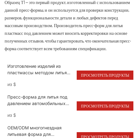
Образец Т1 — это первый продукт, изготовленный с использованием
данной пресс-формы, и он используется для проверки конструкции,
размеров, функциональности детали и любых дефектов перед
массовым производством. Производитель пресс-форм для литья
пластмасс под давлением может вносить корректировки на основе
полученных отзывов, чтобы гарантировать, что окончательная пресс-
форма соответствует всем требованиям спецификации.
Изготовление изделий из
пластмассы методом литья
ПРОСМОТРЕТЬ ПРОДУКТЫ
под давлением на заказ,
из
$
электроприборы,
многогнездные пресс-формы,
Пресс-форма для литья под
электронные компоненты
давлением автомобильных
внутреннего освещения для
ПРОСМОТРЕТЬ ПРОДУКТЫ
деталей и аксессуаров для
Rolls-Royce.
из
$
салона автомобиля.
Высококачественная
OEM/ODM многогнездная
автомобильная продукция для
литьевая форма для
Rolls-Royce.
ПРОСМОТРЕТЬ ПРОДУКТЫ