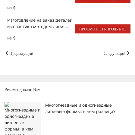
прецизионных пластиковых
из
$
крышек для косметических
изделий Chanel
Изготовление на заказ деталей
из пластика методом литья
ПРОСМОТРЕТЬ ПРОДУКТЫ
под давлением для
из
$
автомобилей Ferrari.
Предыдущий
Следующий
Рекомендовано Вам
Многогнездные и одногнездные
литьевые формы: в чем разница?