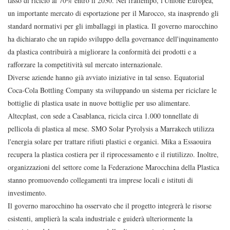
tasso di riciclo al 70% entro il 2030. Nel frattempo, l'Unione Europea,
un importante mercato di esportazione per il Marocco, sta inasprendo gli
standard normativi per gli imballaggi in plastica. Il governo marocchino
ha dichiarato che un rapido sviluppo della governance dell'inquinamento
da plastica contribuirà a migliorare la conformità dei prodotti e a
rafforzare la competitività sul mercato internazionale.
Diverse aziende hanno già avviato iniziative in tal senso. Equatorial
Coca-Cola Bottling Company sta sviluppando un sistema per riciclare le
bottiglie di plastica usate in nuove bottiglie per uso alimentare.
Altecplast, con sede a Casablanca, ricicla circa 1.000 tonnellate di
pellicola di plastica al mese. SMO Solar Pyrolysis a Marrakech utilizza
l'energia solare per trattare rifiuti plastici e organici. Mika a Essaouira
recupera la plastica costiera per il riprocessamento e il riutilizzo. Inoltre,
organizzazioni del settore come la Federazione Marocchina della Plastica
stanno promuovendo collegamenti tra imprese locali e istituti di
investimento.
Il governo marocchino ha osservato che il progetto integrerà le risorse
esistenti, amplierà la scala industriale e guiderà ulteriormente la