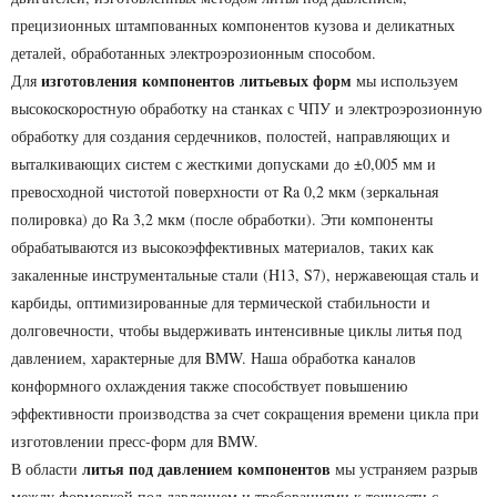
прецизионных штампованных компонентов кузова и деликатных
деталей, обработанных электроэрозионным способом.
изготовления компонентов литьевых форм
Для
мы используем
высокоскоростную обработку на станках с ЧПУ и электроэрозионную
обработку для создания сердечников, полостей, направляющих и
выталкивающих систем с жесткими допусками до ±0,005 мм и
превосходной чистотой поверхности от Ra 0,2 мкм (зеркальная
полировка) до Ra 3,2 мкм (после обработки). Эти компоненты
обрабатываются из высокоэффективных материалов, таких как
закаленные инструментальные стали (H13, S7), нержавеющая сталь и
карбиды, оптимизированные для термической стабильности и
долговечности, чтобы выдерживать интенсивные циклы литья под
давлением, характерные для BMW. Наша обработка каналов
конформного охлаждения также способствует повышению
эффективности производства за счет сокращения времени цикла при
изготовлении пресс-форм для BMW.
литья под давлением компонентов
В области
мы устраняем разрыв
между формовкой под давлением и требованиями к точности с